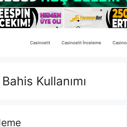
Casinoelit
Casinoelit İnceleme
Casinoe
 Bahis Kullanımı
Ödeme