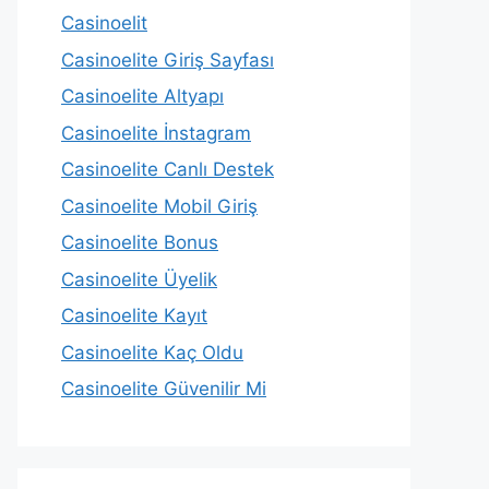
Casinoelit
Casinoelite Giriş Sayfası
Casinoelite Altyapı
Casinoelite İnstagram
Casinoelite Canlı Destek
Casinoelite Mobil Giriş
Casinoelite Bonus
Casinoelite Üyelik
Casinoelite Kayıt
Casinoelite Kaç Oldu
Casinoelite Güvenilir Mi