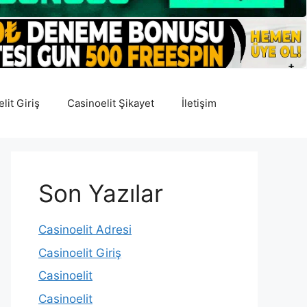
lit Giriş
Casinoelit Şikayet
İletişim
Son Yazılar
Casinoelit Adresi
Casinoelit Giriş
Casinoelit
Casinoelit