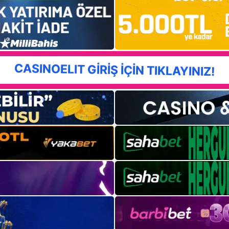
CASINOELIT GİRİŞ İÇİN TIKLAYINIZ!