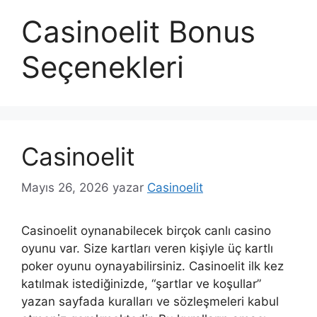
Casinoelit Bonus
Seçenekleri
Casinoelit
Mayıs 26, 2026
yazar
Casinoelit
Casinoelit oynanabilecek birçok canlı casino
oyunu var. Size kartları veren kişiyle üç kartlı
poker oyunu oynayabilirsiniz. Casinoelit ilk kez
katılmak istediğinizde, “şartlar ve koşullar”
yazan sayfada kuralları ve sözleşmeleri kabul