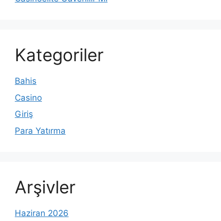
Kategoriler
Bahis
Casino
Giriş
Para Yatırma
Arşivler
Haziran 2026