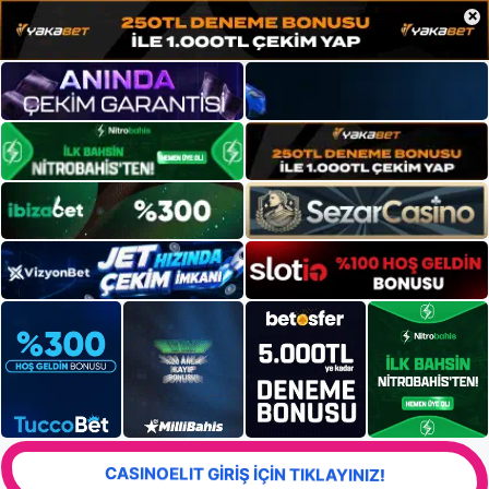
×
CASINOELIT GİRİŞ İÇİN TIKLAYINIZ!