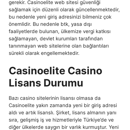
gerekir. Casinoelite web sitesi güvenliği
sağlamak için düzenli olarak güncellenmektedir,
bu nedenle yeni giriş adresinizi bilmeniz çok
önemlidir. Bu nedenle btk, yasa dışı
faaliyetlerde bulunan, ülkemize vergi katkısı
sağlamayan, devlet kurumları tarafından
tanınmayan web sitelerine olan bağlantıları
sürekli olarak engellemektedir.
Casinoelite Casino
Lisans Durumu
Bazı casino sitelerinin lisansı olmasa da
Casinoelite yakın zamanda yeni bir giriş adresi
aldı ve artık lisanslı. Şirket, lisans almanın yanı
sıra, gelişmiş iş ve hizmetleriyle Türkiye’de ve
diğer ülkelerde saygın bir varlık kurmuştur. Yeni