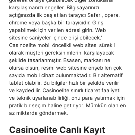
görerek ortaya çıkabilecek diğer zorluklarla
karşılaşmanızı engeller. Bilgisayarınızı
açtığınızda ilk başlatılan tarayıcı Safari, opera,
chrome veya başka bir tarayıcıdır. Giriş
yapabilmek için verilen adresi girin. Web
sitesine saniyeler içinde erişilebilecek.’
Casinoelite mobil öncelikli web sitesi sürekli
olarak müşteri gereksinimlerini karşılayacak
şekilde tasarlanmıştır. Esasen, markası ne
olursa olsun, resmi web sitesine erişebilen çok
sayıda mobil cihaz bulunmaktadır. Bir alternatif
tablet olabilir. Bu bilgiler hızlı bir şekilde verilir
ve kaydedilir. Casinoelite sınırlı ticaret faaliyeti
ve teknik uyarlanabilirliği, onu para yatırmak için
pratik bir seçim haline getiriyor. Mümkün olan en
az miktarda göndermek.
Casinoelite Canlı Kayıt