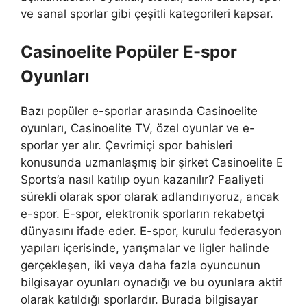
ve sanal sporlar gibi çeşitli kategorileri kapsar.
Casinoelite Popüler E-spor
Oyunları
Bazı popüler e-sporlar arasında Casinoelite
oyunları, Casinoelite TV, özel oyunlar ve e-
sporlar yer alır. Çevrimiçi spor bahisleri
konusunda uzmanlaşmış bir şirket Casinoelite E
Sports’a nasıl katılıp oyun kazanılır? Faaliyeti
sürekli olarak spor olarak adlandırıyoruz, ancak
e-spor. E-spor, elektronik sporların rekabetçi
dünyasını ifade eder. E-spor, kurulu federasyon
yapıları içerisinde, yarışmalar ve ligler halinde
gerçekleşen, iki veya daha fazla oyuncunun
bilgisayar oyunları oynadığı ve bu oyunlara aktif
olarak katıldığı sporlardır. Burada bilgisayar