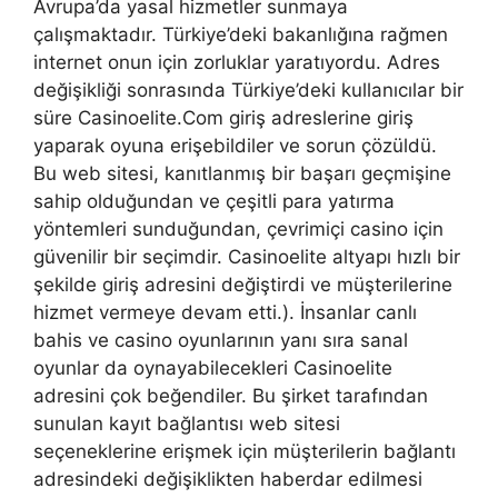
Avrupa’da yasal hizmetler sunmaya
çalışmaktadır. Türkiye’deki bakanlığına rağmen
internet onun için zorluklar yaratıyordu. Adres
değişikliği sonrasında Türkiye’deki kullanıcılar bir
süre Casinoelite.Com giriş adreslerine giriş
yaparak oyuna erişebildiler ve sorun çözüldü.
Bu web sitesi, kanıtlanmış bir başarı geçmişine
sahip olduğundan ve çeşitli para yatırma
yöntemleri sunduğundan, çevrimiçi casino için
güvenilir bir seçimdir. Casinoelite altyapı hızlı bir
şekilde giriş adresini değiştirdi ve müşterilerine
hizmet vermeye devam etti.). İnsanlar canlı
bahis ve casino oyunlarının yanı sıra sanal
oyunlar da oynayabilecekleri Casinoelite
adresini çok beğendiler. Bu şirket tarafından
sunulan kayıt bağlantısı web sitesi
seçeneklerine erişmek için müşterilerin bağlantı
adresindeki değişiklikten haberdar edilmesi