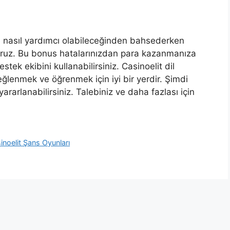
ize nasıl yardımcı olabileceğinden bahsederken
ruz. Bu bonus hatalarınızdan para kazanmanıza
estek ekibini kullanabilirsiniz. Casinoelit dil
 eğlenmek ve öğrenmek için iyi bir yerdir. Şimdi
yararlanabilirsiniz. Talebiniz ve daha fazlası için
inoelit Şans Oyunları