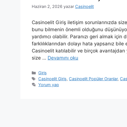
Haziran 2, 2026
yazar
Casinoelit
Casinoelit Giriş iletişim sorunlarınızda s
bunu bilmenin önemli olduğunu düşünüyo
yardımcı olabilir. Paranızı geri almak için d
farklılıklarından dolayı hata yapsanız bile
Casinoelit katılabilir ve birçok avantajdan 
size …
Devamını oku
Kategoriler
Giriş
Etiketler
Casinoelit Giriş
,
Casinoelit Popüler Oranlar
,
Cas
Yorum yap