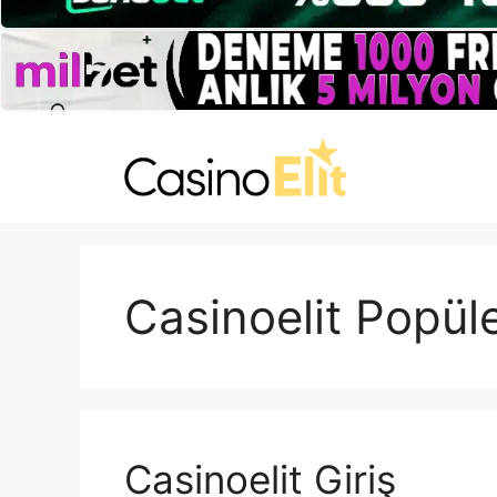
İçeriğe
atla
Casinoelit Popül
Casinoelit Giriş