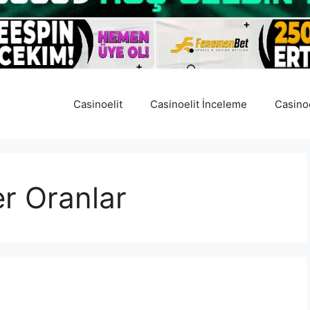
Casinoelit
Casinoelit İnceleme
Casinoe
er Oranlar