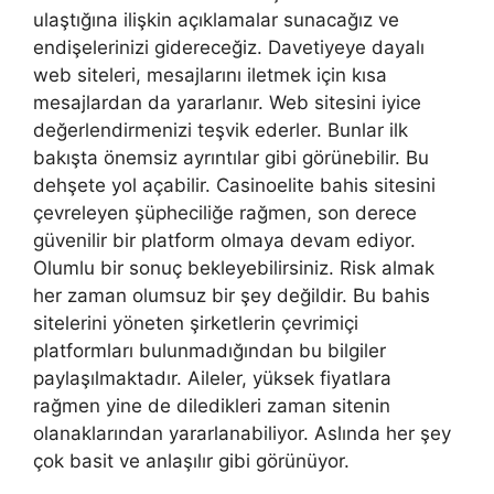
ulaştığına ilişkin açıklamalar sunacağız ve
endişelerinizi gidereceğiz. Davetiyeye dayalı
web siteleri, mesajlarını iletmek için kısa
mesajlardan da yararlanır. Web sitesini iyice
değerlendirmenizi teşvik ederler. Bunlar ilk
bakışta önemsiz ayrıntılar gibi görünebilir. Bu
dehşete yol açabilir. Casinoelite bahis sitesini
çevreleyen şüpheciliğe rağmen, son derece
güvenilir bir platform olmaya devam ediyor.
Olumlu bir sonuç bekleyebilirsiniz. Risk almak
her zaman olumsuz bir şey değildir. Bu bahis
sitelerini yöneten şirketlerin çevrimiçi
platformları bulunmadığından bu bilgiler
paylaşılmaktadır. Aileler, yüksek fiyatlara
rağmen yine de diledikleri zaman sitenin
olanaklarından yararlanabiliyor. Aslında her şey
çok basit ve anlaşılır gibi görünüyor.